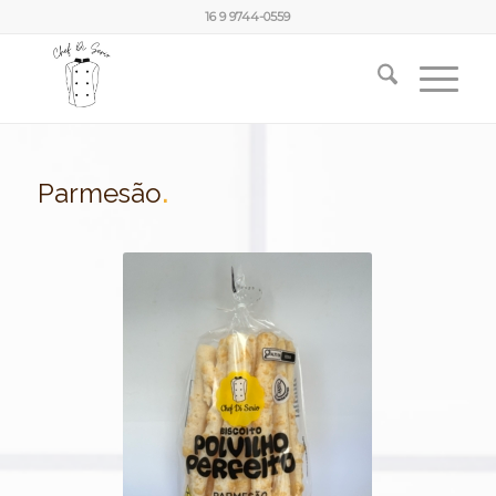
16 9 9744-0559
Parmesão
.